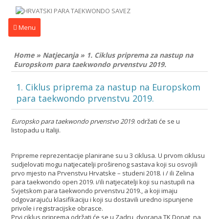
Menu
Home
»
Natjecanja
»
1. Ciklus priprema za nastup na
Europskom para taekwondo prvenstvu 2019.
1. Ciklus priprema za nastup na Europskom
para taekwondo prvenstvu 2019.
Europsko para taekwondo prvenstvo 2019
. održati će se u
listopadu u Italiji.
Pripreme reprezentacije planirane su u 3 ciklusa. U prvom ciklusu
sudjelovati mogu natjecatelji proširenog sastava koji su osvojili
prvo mjesto na Prvenstvu Hrvatske – studeni 2018. i / ili Zelina
para taekwondo open 2019. i/ili natjecatelji koji su nastupili na
Svjetskom para taekwondo prvenstvu 2019., a koji imaju
odgovarajuću klasifikaciju i koji su dostavili uredno ispunjene
privole i registracijske obrasce.
Prvi ciklus priprema održati će se u Zadru, dvorana TK Donat, na