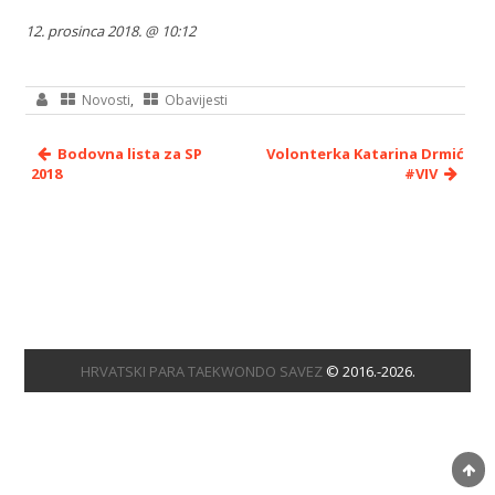
12. prosinca 2018. @ 10:12
Novosti
,
Obavijesti
Bodovna lista za SP
Volonterka Katarina Drmić
2018
#VIV
HRVATSKI PARA TAEKWONDO SAVEZ
© 2016.-2026.