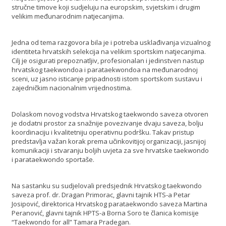
stručne timove koji sudjeluju na europskim, svjetskim i drugim
velikim međunarodnim natjecanjima.
Jedna od tema razgovora bila je i potreba usklađivanja vizualnog
identiteta hrvatskih selekcija na velikim sportskim natjecanjima.
Cilj je osigurati prepoznatljiv, profesionalan i jedinstven nastup
hrvatskog taekwondoa i parataekwondoa na međunarodnoj
sceni, uz jasno isticanje pripadnosti istom sportskom sustavu i
zajedničkim nacionalnim vrijednostima.
Dolaskom novog vodstva Hrvatskog taekwondo saveza otvoren
je dodatni prostor za snažnije povezivanje dvaju saveza, bolju
koordinaciju i kvalitetniju operativnu podršku. Takav pristup
predstavlja važan korak prema učinkovitijoj organizaciji, jasnijoj
komunikaciji i stvaranju boljih uvjeta za sve hrvatske taekwondo
i parataekwondo sportaše.
Na sastanku su sudjelovali predsjednik Hrvatskog taekwondo
saveza prof. dr. Dragan Primorac, glavni tajnik HTS-a Petar
Josipović, direktorica Hrvatskog parataekwondo saveza Martina
Peranović, glavni tajnik HPTS-a Borna Soro te članica komisije
“Taekwondo for all” Tamara Pradegan.