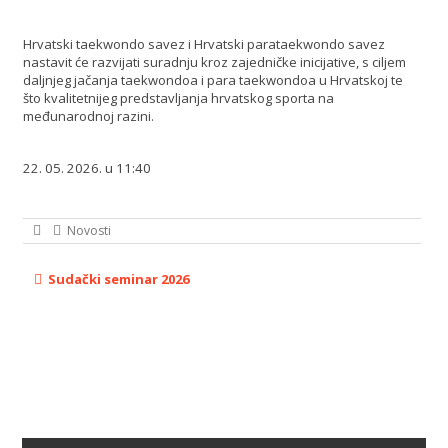
Hrvatski taekwondo savez i Hrvatski parataekwondo savez
nastavit će razvijati suradnju kroz zajedničke inicijative, s ciljem
daljnjeg jačanja taekwondoa i para taekwondoa u Hrvatskoj te
što kvalitetnijeg predstavljanja hrvatskog sporta na
međunarodnoj razini.
22. 05. 2026. u 11:40
Novosti
Sudački seminar 2026