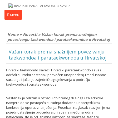
Menu
Home
»
Novosti
»
Važan korak prema snažnijem
povezivanju taekwondoa i parataekwondoa u Hrvatskoj
Važan korak prema snažnijem povezivanju
taekwondoa i parataekwondoa u Hrvatskoj
Hrvatski taekwondo savez i Hrvatski parataekwondo savez
održali su radni sastanak posvećen unaprjeđenju međusobne
suradnje i jačanju zajedničkog djelovanja u području
taekwondoa i parataekwondoa.
Sastanak je održan u ozračju otvorenog dijaloga i zajedničke
namjere da se postojeća suradnja dodatno unaprijedi kroz
konkretnija operativna rješenja. Poseban naglasak stavljen je na
pojednostavljenje procedura prijave na međunarodna
natjecanja, što je od iznimne važnosti za sportaše, trenere i