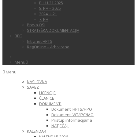
PH U-21 2025
8. PH – 2025
2024 U-21
7. PH
Prava OSI
STRATEŠKA DOKUMENTACIJA
REG
Intranet HPTS
RegOnline – Arhivirano
Menu
Menu
NASLOVNA
SAVEZ
LICENCIJE
ČLANICE
DOKUMENTI
Dokumenti HPTS/HPO
Dokumenti WT/IPC/MO
Pristup informacijama
NATJEČAJI
KALENDAR
KALENDAR 2026