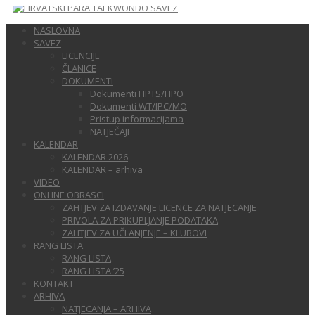
NASLOVNA
SAVEZ
LICENCIJE
ČLANICE
DOKUMENTI
Dokumenti HPTS/HPO
Dokumenti WT/IPC/MO
Pristup informacijama
NATJEČAJI
KALENDAR
KALENDAR 2026
KALENDAR – arhiva
VIDEO
ONLINE OBRASCI
ZAHTJEV ZA IZDAVANJE LICENCE ZA NATJECANJE
PRIVOLA ZA PRIKUPLJANJE PODATAKA
ZAHTJEV ZA UČLANJENJE – KLUBOVI
RANG LISTA
RANG LISTA
RANG LISTA ’25
KONTAKT
ARHIVA
NATJECANJA – ARHIVA