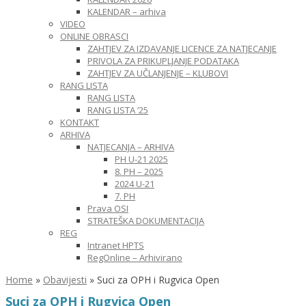
KALENDAR – arhiva
VIDEO
ONLINE OBRASCI
ZAHTJEV ZA IZDAVANJE LICENCE ZA NATJECANJE
PRIVOLA ZA PRIKUPLJANJE PODATAKA
ZAHTJEV ZA UČLANJENJE – KLUBOVI
RANG LISTA
RANG LISTA
RANG LISTA ’25
KONTAKT
ARHIVA
NATJECANJA – ARHIVA
PH U-21 2025
8. PH – 2025
2024 U-21
7. PH
Prava OSI
STRATEŠKA DOKUMENTACIJA
REG
Intranet HPTS
RegOnline – Arhivirano
Home
»
Obavijesti
»
Suci za OPH i Rugvica Open
Suci za OPH i Rugvica Open