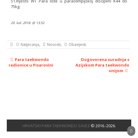
51.mjesto WT Para liste u paraolimpijskoj disciplini K44 do
75kg.
20. kol. 2018. @ 13:52
Natjecanja
,
Novosti
,
Obavijesti
Para taekwondo
Dogovorena suradnja s
radionice u Pisarovini
Azijskom Para taekwondo
unijom
HRVATSKI PARA TAEKWONDO SAVEZ
© 2016.-2026.