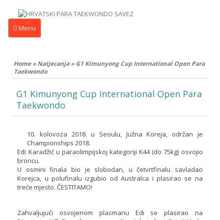
Menu
Home
»
Natjecanja
»
G1 Kimunyong Cup International Open Para
Taekwondo
G1 Kimunyong Cup International Open Para
Taekwondo
10. kolovoza 2018. u Seoulu, Južna Koreja, održan je
Championships 2018.
Edi Karadžić u paraolimpijskoj kategoriji K44 (do 75kg) osvojio
broncu.
U osmini finala bio je slobodan, u četvrtfinalu savladao
Korejca, u polufinalu izgubio od Australca i plasirao se na
treće mjesto. ČESTITAMO!
Zahvaljujući osvojenom plasmanu Edi se plasirao na