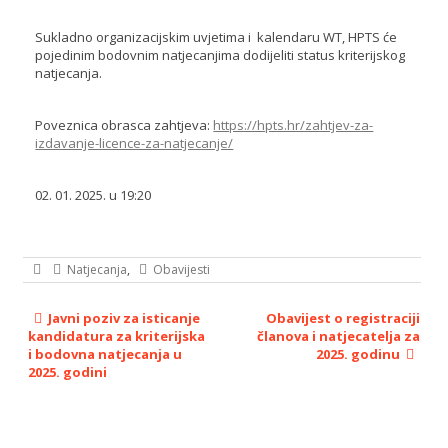
Sukladno organizacijskim uvjetima i kalendaru WT, HPTS će
pojedinim bodovnim natjecanjima dodijeliti status kriterijskog
natjecanja.
Poveznica obrasca zahtjeva:
https://hpts.hr/zahtjev-za-
izdavanje-licence-za-natjecanje/
02. 01. 2025. u 19:20
Natjecanja
,
Obavijesti
Javni poziv za isticanje
Obavijest o registraciji
kandidatura za kriterijska
članova i natjecatelja za
i bodovna natjecanja u
2025. godinu
2025. godini